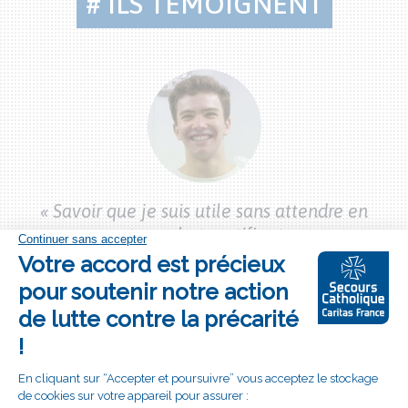
# ILS TÉMOIGNENT
Citations
bénévoles
bon
« 
« Savoir que je suis utile sans attendre en
vec
mo
retour, c’est gratifiant »
Nolan, 20 ans,
Étudiant et pompier
»
volontaire
Bouton
S'engager à nos côtés
"je