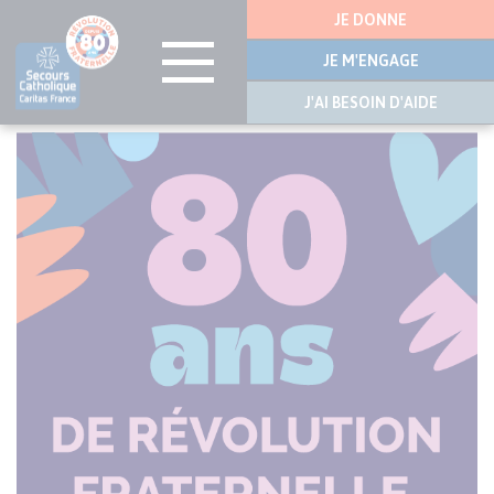
Menu
JE DONNE
latérale
JE M'ENGAGE
J'AI BESOIN D'AIDE
Aller
au
contenu
principal