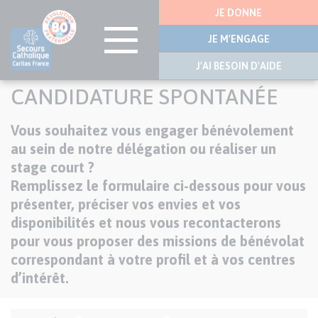
Menu
JE DONNE
latérale
JE M'ENGAGE
J'AI BESOIN D'AIDE
Aller
CANDIDATURE SPONTANÉE
au
contenu
Chapo
Vous souhaitez vous engager bénévolement
principal
au sein de notre délégation ou réaliser un
stage court ?
Remplissez le formulaire ci-dessous pour vous
présenter, préciser vos envies et vos
disponibilités et nous vous recontacterons
pour vous proposer des missions de bénévolat
correspondant à votre profil et à vos centres
d’intérêt.
Formulaire