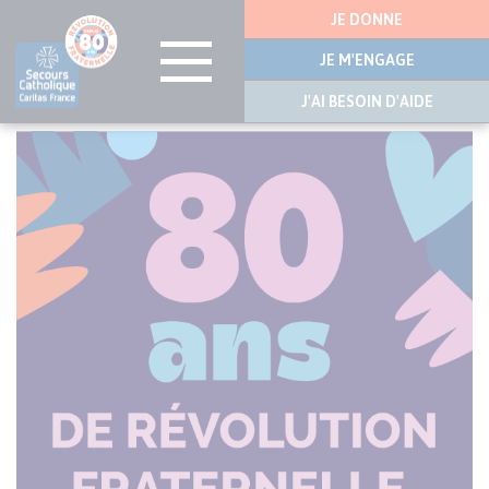
Menu
JE DONNE
latérale
JE M'ENGAGE
J'AI BESOIN D'AIDE
Aller
au
contenu
principal