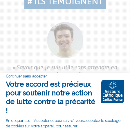
# ILS TÉMOIGNENT
Citations
bénévoles
bon
« 
« Savoir que je suis utile sans attendre en
vec
mo
retour, c’est gratifiant »
Nolan, 20 ans,
Étudiant et pompier
»
volontaire
Bouton
S'engager à nos côtés
"je