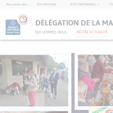
Nos autres sites :
SITE NATIONAL
SITES PARTENAIRES
TO
topnavbar
DÉLÉGATION DE LA M
NOTRE ACTUALITÉ
QUI SOMMES-NOUS
Visuel
Aller
principal
au
de
contenu
l’article
principal