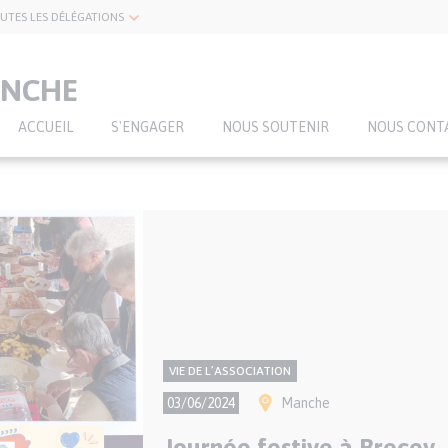
UTES LES DÉLÉGATIONS
ANCHE
ACCUEIL
S'ENGAGER
NOUS SOUTENIR
NOUS CONT
CONTENU
Thème
VIE DE L’ASSOCIATION
NATIONAL
Ville(s)
03/06/2024
Manche
Journée festive à Brecey